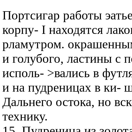
Портсигар работы эатье
корпу- I находятся лак
рламутром. окрашенным 
и голубого, ластины с 
исполь- >вались в футля
и на пудреницах в ки- 
Дальнего остока, но вс
технику.
15. Пудреница из золот