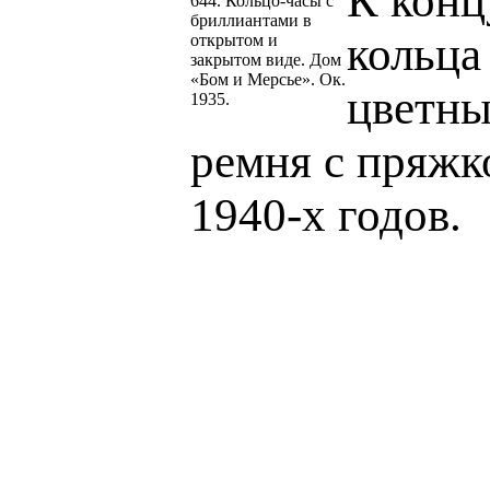
К конц
644. Кольцо-часы с
бриллиантами в
кольца
открытом и
закрытом виде. Дом
«Бом и Мерсье». Ок.
цветны
1935.
ремня с пряжк
1940-х годов.