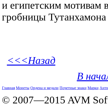
и египетским мотивам в
гробницы Тутанхамона в
<<<Назад
В нача
Главная
Монеты
Ордена и медали
Почетные знаки
Марки
Анти
© 2007—2015 AVM Sof