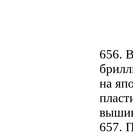
656. 
брилл
на яп
пласт
вышив
657. 